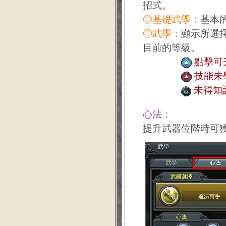
招式。
◎基礎武學：
基本
◎武學：
顯示所選
目前的等級。
點擊可
技能未
未得知
心法：
提升武器位階時可