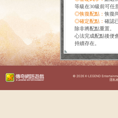
等級在30級前可任
◎恢復配點：
恢復
◎確定配點：
確認
除非將配點重置。
心法完成配點後便
持續存在。
©
2026 X-LEGEND Entertainment
隱私