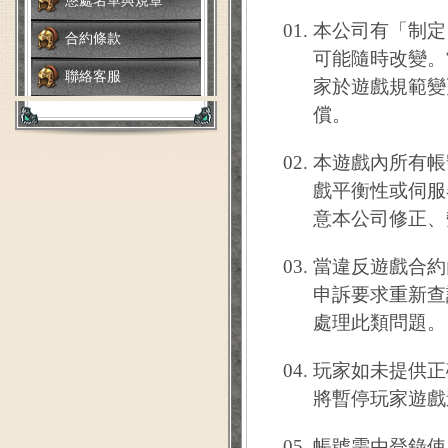
懲處名單與規章
本公司有「制定
合約條款
可能隨時改變。
聯絡客服
家於遊戲規範變
償。
本遊戲內所有帳
戲平衡性或伺服
意本公司修正、
當違反遊戲合約
申訴要求重新查
處理此類問題。
玩家如未提供正
將暫停玩家遊戲
帳號需由登錄使