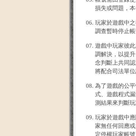
損失或問題，本
玩家於遊戲中之
調查暫時停止帳
遊戲中玩家彼此
調解決，以提升
念判斷上共同認
將配合司法單位
為了遊戲的公平
式、遊戲程式漏
測結果來判斷玩
玩家於遊戲中應
家無任何回應或
定停權玩家帳號