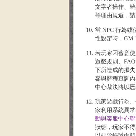
文字者操作、離
等理由規避，請
當 NPC 行
性設定時，GM
若玩家因蓄意使
遊戲規則、FA
下所造成的損失
容與歷程查詢內
中心裁決將以歷
玩家遊戲行為、
家利用系統異常
動與客服中心聯
狀態，玩家不得
以扣除帳號內所