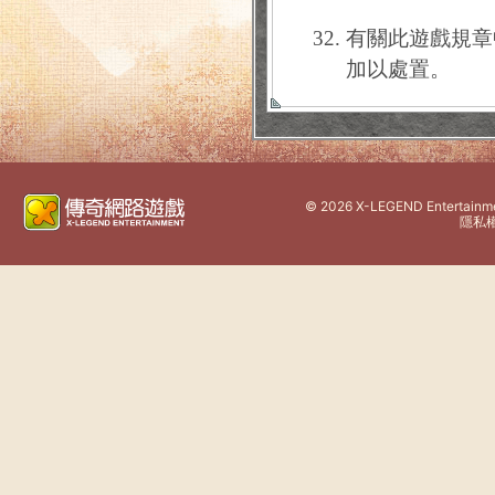
有關此遊戲規章
加以處置。
©
2026 X-LEGEND Entertainment
隱私