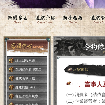
線上回報系統
玩家條款
查詢案件處理進度
各式表單下載
一、當事人
疑難雜症FAQ
(一) 消費者（請
客服管理與規章
(二) 企業經營者