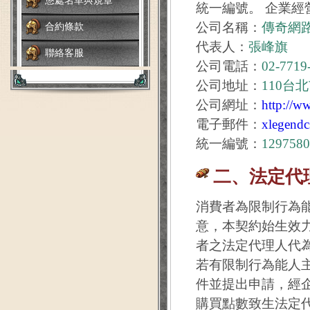
懲處名單與規章
統一編號。 企業經
公司名稱：
傳奇網
合約條款
代表人：
張峰旗
聯絡客服
公司電話：
02-7719
公司地址：
110台
公司網址：
http://w
電子郵件：
xlegend
統一編號：
1297580
二、法定代
消費者為限制行為
意，本契約始生效
者之法定代理人代
若有限制行為能人
件並提出申請，經
購買點數致生法定