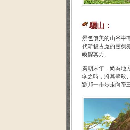
驪山：
景色優美的山谷中
代斬殺古魔的靈劍
喚醒其力。
秦朝末年，尚為地
弱之時，將其擊殺
劉邦一步步走向帝