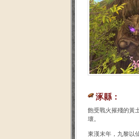
涿縣：
飽受戰火摧殘的黃
壞。
東漢末年，九黎以