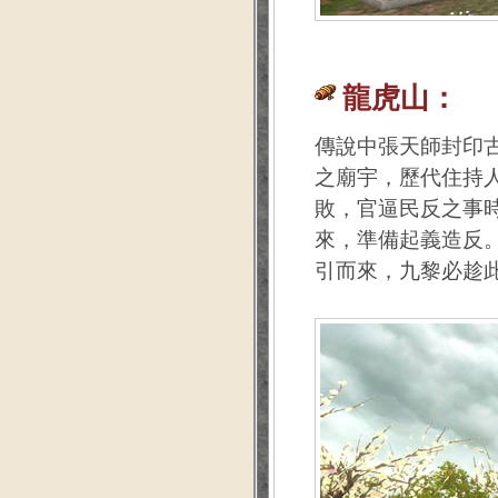
龍虎山：
傳說中張天師封印
之廟宇，歷代住持
敗，官逼民反之事
來，準備起義造反
引而來，九黎必趁