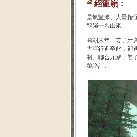
絕龍嶺：
靈氣豐沛、大量精
龍嶺一名由來。
商朝末年，姜子牙
大軍行進至此，卻
制、聯合九黎，姜
黎詭計。